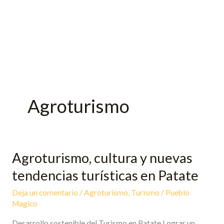
Agroturismo
Agroturismo, cultura y nuevas
Agroturismo,
cultura
tendencias turísticas en Patate
y
Deja un comentario
/
Agroturismo
,
Turismo
/
Pueblo
nuevas
Magico
tendencias
turísticas
Desarrollo sostenible del Turismo en Patate Lograr un