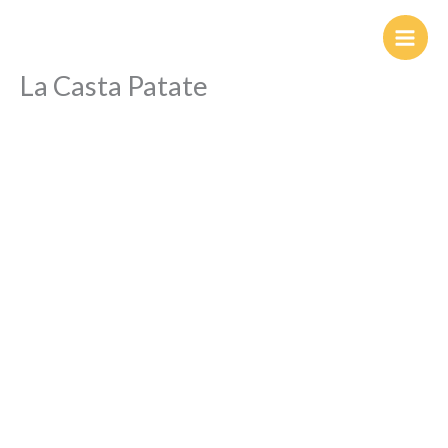
Ir
al
contenido
La Casta Patate