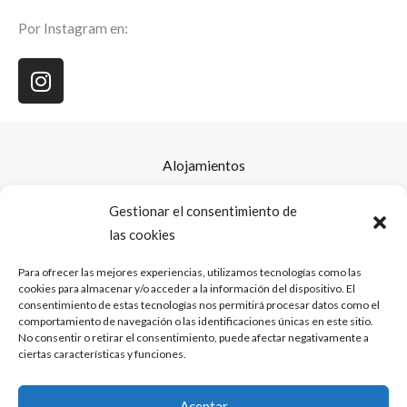
c
e
Por Instagram en:
b
I
o
n
o
s
k
t
a
Alojamientos
g
Contacto
r
Gestionar el consentimiento de
a
Nosotros
las cookies
m
Política de cookies (UE)
Para ofrecer las mejores experiencias, utilizamos tecnologías como las
cookies para almacenar y/o acceder a la información del dispositivo. El
Política de Cookies
consentimiento de estas tecnologías nos permitirá procesar datos como el
comportamiento de navegación o las identificaciones únicas en este sitio.
Aviso Legal
No consentir o retirar el consentimiento, puede afectar negativamente a
ciertas características y funciones.
Política de Privacidad
Aceptar