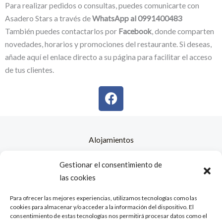
Para realizar pedidos o consultas, puedes comunicarte con
Asadero Stars a través de
WhatsApp al 0991400483
También puedes contactarlos por
Facebook
, donde comparten
novedades, horarios y promociones del restaurante. Si deseas,
añade aquí el enlace directo a su página para facilitar el acceso
de tus clientes.
F
a
c
e
b
Alojamientos
o
Contacto
o
Gestionar el consentimiento de
Nosotros
k
las cookies
Política de cookies (UE)
Para ofrecer las mejores experiencias, utilizamos tecnologías como las
cookies para almacenar y/o acceder a la información del dispositivo. El
Política de Cookies
consentimiento de estas tecnologías nos permitirá procesar datos como el